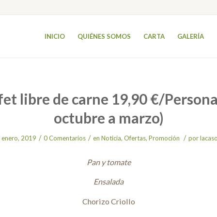
INICIO
QUIÉNES SOMOS
CARTA
GALERÍA
et libre de carne 19,90 €/Person
octubre a marzo)
/
/
/
 enero, 2019
0 Comentarios
en
Noticia
,
Ofertas
,
Promoción
por
lacas
Pan y tomate
Ensalada
Chorizo Criollo